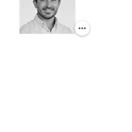
\ MARKO ROUX
Viticulturist